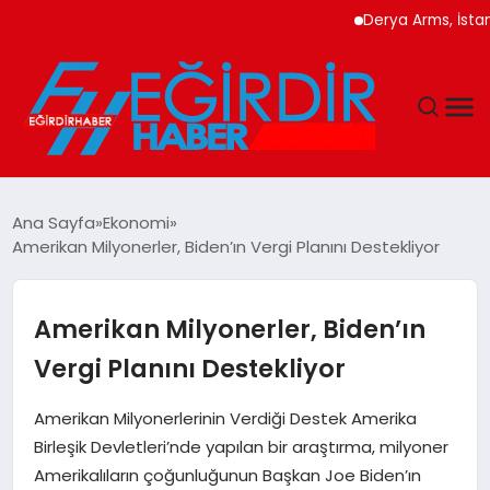
Derya Arms, İstanbul P
DÜNYA
Ana Sayfa
Ekonomi
Amerikan Milyonerler, Biden’ın Vergi Planını Destekliyor
EĞITIM
EKONOMI
Amerikan Milyonerler, Biden’ın
Vergi Planını Destekliyor
GÜNDEM
Amerikan Milyonerlerinin Verdiği Destek Amerika
MAGAZIN
Birleşik Devletleri’nde yapılan bir araştırma, milyoner
Amerikalıların çoğunluğunun Başkan Joe Biden’ın
SIYASET