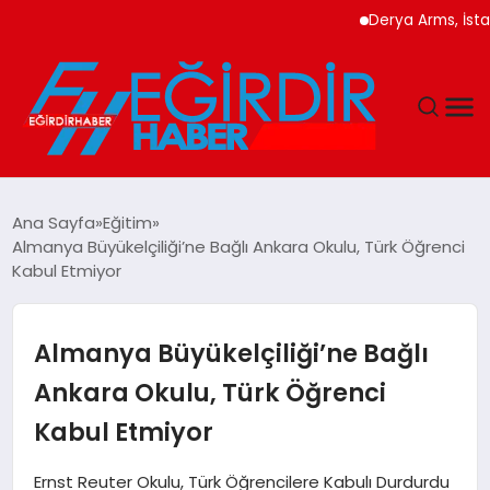
Derya Arms, İstanbul 
DÜNYA
Ana Sayfa
Eğitim
Almanya Büyükelçiliği’ne Bağlı Ankara Okulu, Türk Öğrenci
EĞITIM
Kabul Etmiyor
EKONOMI
Almanya Büyükelçiliği’ne Bağlı
GÜNDEM
Ankara Okulu, Türk Öğrenci
Kabul Etmiyor
MAGAZIN
Ernst Reuter Okulu, Türk Öğrencilere Kabulı Durdurdu
SIYASET