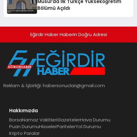
Musul’da İlk Türkçe Yükseköğretim
Bölümü Açıldı
Eğirdir Haber Haberin Doğru Adresi
Reklam & İşbirliği:
habersonuclari@gmail.com
Hakkımızda
Borsa
Namaz Vakitleri
Gazeteler
Hava Durumu
Puan Durumu
Hisseler
Pariteler
Yol Durumu
Kripto Paralar