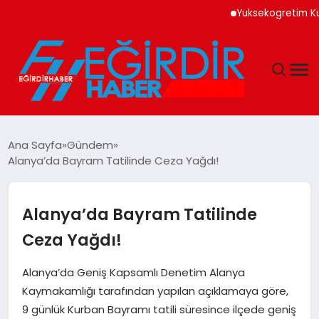
Yuksekogretim Kurum
DÜNYA
Ana Sayfa
Gündem
Alanya’da Bayram Tatilinde Ceza Yağdı!
EĞITIM
EKONOMI
Alanya’da Bayram Tatilinde
Ceza Yağdı!
GÜNDEM
Alanya’da Geniş Kapsamlı Denetim Alanya
MAGAZIN
Kaymakamlığı tarafından yapılan açıklamaya göre,
9 günlük Kurban Bayramı tatili süresince ilçede geniş
SIYASET