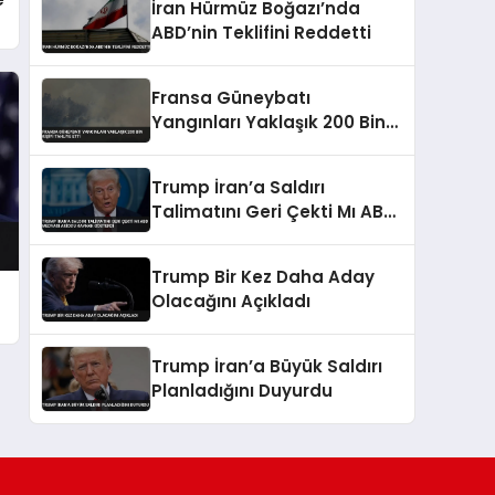
İran Hürmüz Boğazı’nda
ABD’nin Teklifini Reddetti
Fransa Güneybatı
Yangınları Yaklaşık 200 Bin
Kişiyi Tahliye Etti
Trump İran’a Saldırı
Talimatını Geri Çekti Mı ABD
Medyası Axios’u Kaynak
Gösterdi
Trump Bir Kez Daha Aday
Olacağını Açıkladı
Trump İran’a Büyük Saldırı
Planladığını Duyurdu