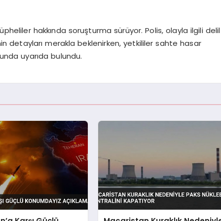
eliler hakkında soruşturma sürüyor. Polis, olayla ilgili delil
in detayları merakla beklenirken, yetkililer sahte hasar
usunda uyarıda bulundu.
n’a Karşı Güçlü
Macaristan Kuraklık Nedeniyl