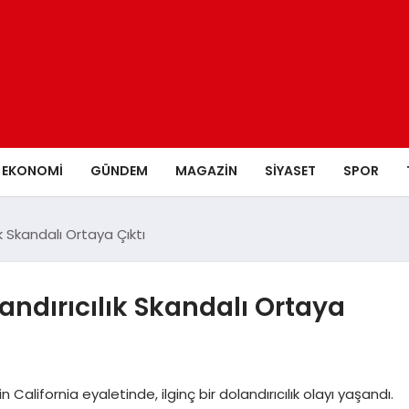
EKONOMI
GÜNDEM
MAGAZIN
SIYASET
SPOR
k Skandalı Ortaya Çıktı
ndırıcılık Skandalı Ortaya
n California eyaletinde, ilginç bir dolandırıcılık olayı yaşandı.