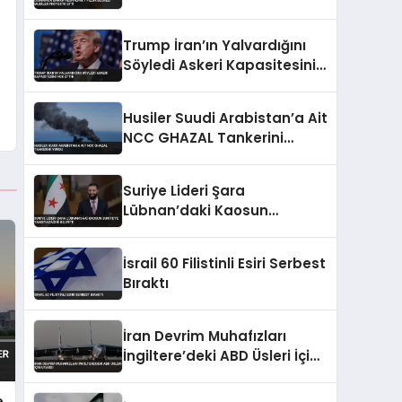
Protesto Etti
Trump İran’ın Yalvardığını
Söyledi Askeri Kapasitesini
Yok Ettik
Husiler Suudi Arabistan’a Ait
NCC GHAZAL Tankerini
Vurdu
Suriye Lideri Şara
Lübnan’daki Kaosun
Suriye’ye Yansıyacağını
Belirtti
İsrail 60 Filistinli Esiri Serbest
Bıraktı
İran Devrim Muhafızları
İngiltere’deki ABD Üsleri İçin
Uyardı
e