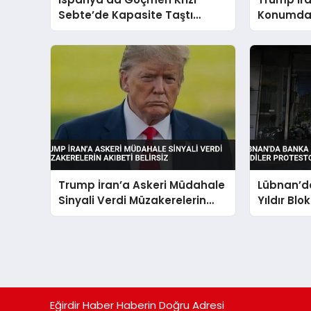
Sebte’de Kapasite Taştı
Konumday
Ulusal Acil Durum Çağrısı
Yapıldı
Trump İran’a Askeri Müdahale
Lübnan’d
Sinyali Verdi Müzakerelerin
Yıldır Blo
Akıbeti Belirsiz
Etti
Eğirdir Haber Haberin Doğru Adresi