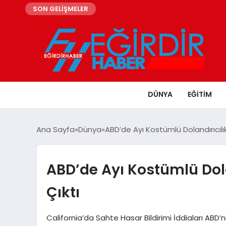
SON GELİŞMELER
DÜNYA
EĞITIM
Ana Sayfa
Dünya
ABD’de Ayı Kostümlü Dolandırıcılı
ABD’de Ayı Kostümlü Dola
Çıktı
California’da Sahte Hasar Bildirimi İddiaları ABD’ni