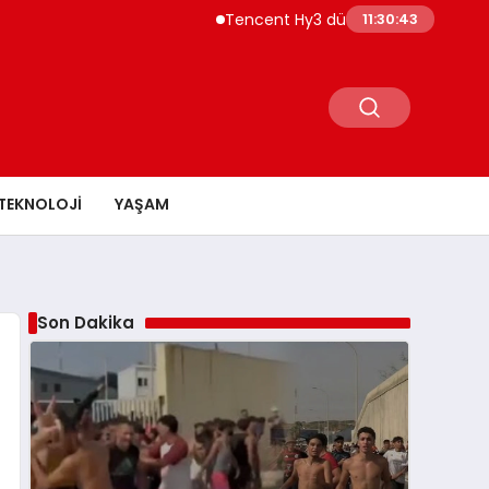
Tencent Hy3 dünya genelinde kullanım
11:30:43
TEKNOLOJI
YAŞAM
Son Dakika