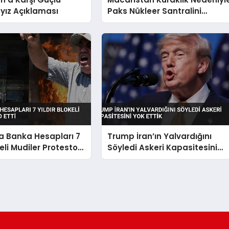
ız Açıklaması
Paks Nükleer Santralini
Kapatıyor
a Banka Hesapları 7
Trump İran’ın Yalvardığını
keli Mudiler Protesto
Söyledi Askeri Kapasitesini
Yok Ettik