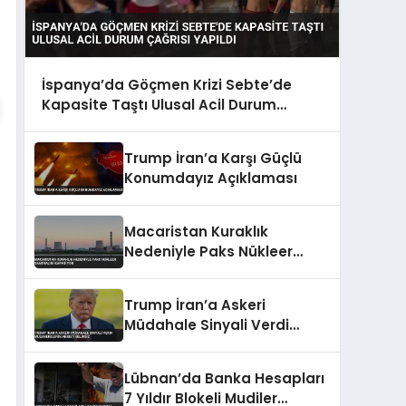
İspanya’da Göçmen Krizi Sebte’de
Kapasite Taştı Ulusal Acil Durum
Çağrısı Yapıldı
Trump İran’a Karşı Güçlü
Konumdayız Açıklaması
Macaristan Kuraklık
Nedeniyle Paks Nükleer
Santralini Kapatıyor
Trump İran’a Askeri
Müdahale Sinyali Verdi
Müzakerelerin Akıbeti
Belirsiz
Lübnan’da Banka Hesapları
7 Yıldır Blokeli Mudiler