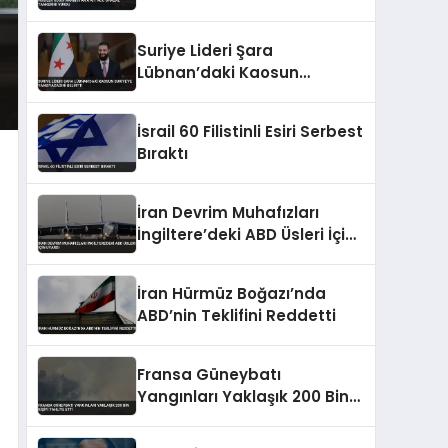
Vurdu
Suriye Lideri Şara
Lübnan’daki Kaosun
Suriye’ye Yansıyacağını
Belirtti
İsrail 60 Filistinli Esiri Serbest
Bıraktı
İran Devrim Muhafızları
İngiltere’deki ABD Üsleri İçin
Uyardı
İran Hürmüz Boğazı’nda
ABD’nin Teklifini Reddetti
Fransa Güneybatı
Yangınları Yaklaşık 200 Bin
Kişiyi Tahliye Etti