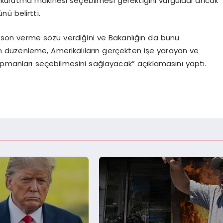
bir kurutma makinesi seçebilmesi gerektiğini vurguladı ancak
ü belirtti.
son verme sözü verdiğini ve Bakanlığın da bunu
len düzenleme, Amerikalıların gerçekten işe yarayan ve
 ekipmanları seçebilmesini sağlayacak” açıklamasını yaptı.