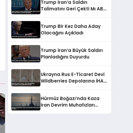
Trump İran’a Saldırı
Talimatını Geri Çekti Mı ABD
Medyası Axios’u Kaynak
Gösterdi
Trump Bir Kez Daha Aday
Olacağını Açıkladı
Trump İran’a Büyük Saldırı
Planladığını Duyurdu
Ukrayna Rus E-Ticaret Devi
Wildberries Depolarına İHA
Saldırısı Düzenledi
Hürmüz Boğazı’nda Kaza
İran Devrim Muhafızları
Duyurdu