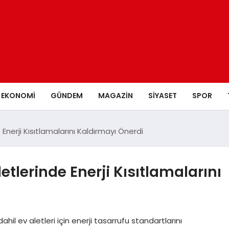
EKONOMI
GÜNDEM
MAGAZIN
SIYASET
SPOR
 Enerji Kısıtlamalarını Kaldırmayı Önerdi
etlerinde Enerji Kısıtlamalarını
hil ev aletleri için enerji tasarrufu standartlarını