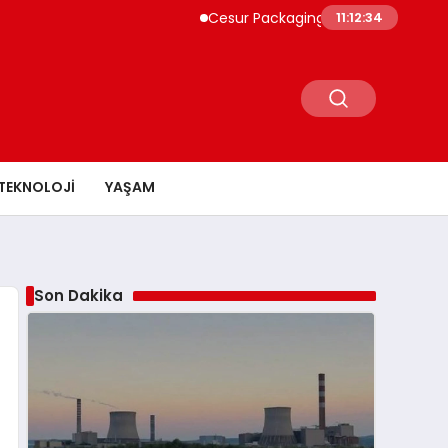
Cesur Packaging, Mısır’daki Üretim Üssü
11:12:35
TEKNOLOJI
YAŞAM
Son Dakika