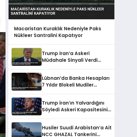
Macaristan Kuraklık Nedeniyle Paks
Nükleer Santralini Kapatıyor
Trump İran’a Askeri
Müdahale Sinyali Verdi
Müzakerelerin Akıbeti
Belirsiz
Lübnan’da Banka Hesapları
7 Yıldır Blokeli Mudiler
Protesto Etti
Trump İran’ın Yalvardığını
Söyledi Askeri Kapasitesini
Yok Ettik
Husiler Suudi Arabistan’a Ait
NCC GHAZAL Tankerini