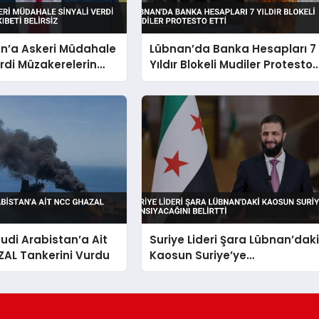
an’a Askeri Müdahale
Lübnan’da Banka Hesapları 7
erdi Müzakerelerin
Yıldır Blokeli Mudiler Protesto
lirsiz
Etti
uudi Arabistan’a Ait
Suriye Lideri Şara Lübnan’dak
AL Tankerini Vurdu
Kaosun Suriye’ye
Yansıyacağını Belirtti