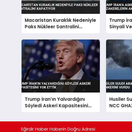
Macaristan Kuraklık Nedeniyle
Trump İr
Paks Nükleer Santralini
Sinyali V
Kapatıyor
Akıbeti Be
Trump İran’ın Yalvardığını
Husiler S
Söyledi Askeri Kapasitesini
NCC GHAZ
Yok Ettik
Eğirdir Haber Haberin Doğru Adresi