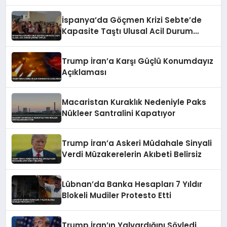
ve ölüler var
İspanya’da Göçmen Krizi Sebte’de
Kapasite Taştı Ulusal Acil Durum
Çağrısı Yapıldı
Trump İran’a Karşı Güçlü Konumdayız
Açıklaması
Macaristan Kuraklık Nedeniyle Paks
Nükleer Santralini Kapatıyor
Trump İran’a Askeri Müdahale Sinyali
Verdi Müzakerelerin Akıbeti Belirsiz
Lübnan’da Banka Hesapları 7 Yıldır
Blokeli Mudiler Protesto Etti
Trump İran’ın Yalvardığını Söyledi