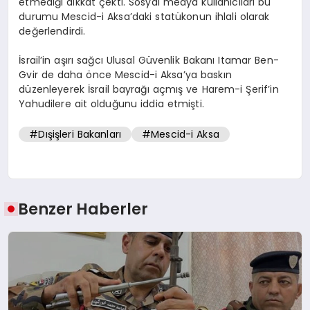
etmediği dikkat çekti. Sosyal medya kullanıcıları bu
durumu Mescid-i Aksa’daki statükonun ihlali olarak
değerlendirdi.
İsrail’in aşırı sağcı Ulusal Güvenlik Bakanı Itamar Ben-
Gvir de daha önce Mescid-i Aksa’ya baskın
düzenleyerek İsrail bayrağı açmış ve Harem-i Şerif’in
Yahudilere ait olduğunu iddia etmişti.
#Dışişleri Bakanları
#Mescid-i Aksa
Benzer Haberler