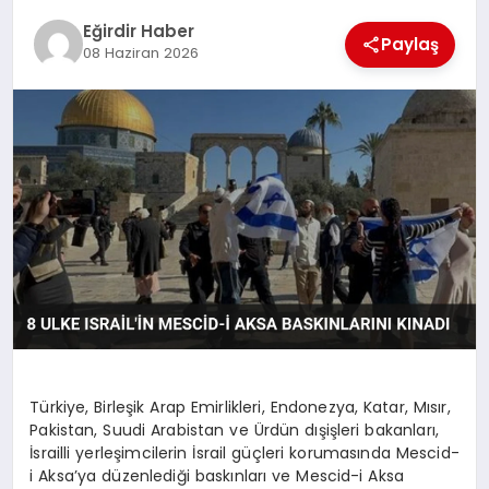
Eğirdir Haber
Paylaş
08 Haziran 2026
SPOR
TEKNOLOJI
YAŞAM
Türkiye, Birleşik Arap Emirlikleri, Endonezya, Katar, Mısır,
Pakistan, Suudi Arabistan ve Ürdün dışişleri bakanları,
İsrailli yerleşimcilerin İsrail güçleri korumasında Mescid-
i Aksa’ya düzenlediği baskınları ve Mescid-i Aksa