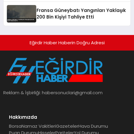
Fransa Güneybatı Yangınları Yaklaşık
200 Bin Kişiyi Tahliye Etti
Eğirdir Haber Haberin Doğru Adresi
Reklam & İşbirliği:
habersonuclari@gmail.com
Hakkımızda
Borsa
Namaz Vakitleri
Gazeteler
Hava Durumu
Puan Durumu
Hisseler
Pariteler
Yol Durumu