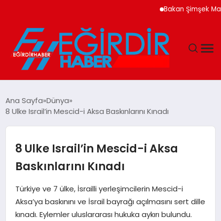
Bakan Şimşek Makroek
DÜNYA
Ana Sayfa
Dünya
8 Ulke Israil’in Mescid-i Aksa Baskınlarını Kınadı
EĞITIM
EKONOMI
8 Ulke Israil’in Mescid-i Aksa
Baskınlarını Kınadı
GÜNDEM
Türkiye ve 7 ülke, İsrailli yerleşimcilerin Mescid-i
MAGAZIN
Aksa’ya baskınını ve İsrail bayrağı açılmasını sert dille
kınadı. Eylemler uluslararası hukuka aykırı bulundu.
SIYASET